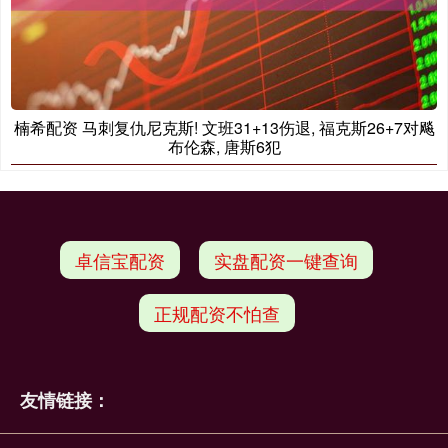
楠希配资 马刺复仇尼克斯! 文班31+13伤退, 福克斯26+7对飚
布伦森, 唐斯6犯
卓信宝配资
实盘配资一键查询
正规配资不怕查
友情链接：