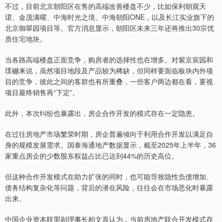
不过，目前北京朝阳区在售的高端改善楼盘不少，比如保利朝观天
珺、金茂满曜、中海时光之境、中海朝阳ONE，以及长江实业旗下的
北京御翠园项目等。官方消息显示，朝阳区未来三年还将推出30宗优
质住宅地块。
当各路高端楼盘正面竞争，购房者的选择性也在增多。对紫京宸园和
璞樾来说，虽然项目地段及产品较为稀缺，但同样要面临板块内外项
目的竞争，彼此之间的客群也有所重叠，一些客户两边都在看，要视
项目最终销售再“下定”。
此外，本次纠纷也暴露出，房企合作开发的模式存在一定隐患。
在过往房地产市场繁荣时期，房企普遍倾向于利用合作开发以满足自
身的规模发展需求。国泰海通地产数据显示，截至2025年上半年，36
家重点房企的少数股东权益占比已达到44%的历史高位。
但这种合作开发模式在助力扩张的同时，也可能导致隐性负债增加、
债务结构复杂化等问题，背后的潜在风险，往往会在市场恶化时暴露
出来。
中国企业资本联盟副理事长柏文喜认为，当前房地产联合开发模式存