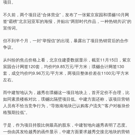
项目。
不久前，两个项目还“合体营业”，发布了一张紫京宸园和璞樾10月网
签“霸榜”北京冠亚军的海报，并贴出“两部时代作品，一种热销共识”的
宣传词。
但不到半个月，一封“举报信”的出现，暴露出了项目热销背后的合作
争议。
从纠纷的焦点价格上看，北京住建委数据显示，截至11月15日，紫京
宸园合计网签120套，均价约9.85万元/平方米；璞樾合计网签130
套，成交均价约9.96万元/平方米，两项目整体价差在1100元/平方米
左右。
而中建智地认为，越秀在璞樾这一项目地块上，首开定价不合理，比
如同素质楼栋对比，璞樾比隔壁项目低。中建方面还称，该项目营销
人员有不恰当竞争行为，“导致南地块已认购客户流失”“客户对板块价
格预期拉低”。
于是，作为项目持股比例最高的股东，中建智地向越秀表明了态度。
一份由其发给越秀的函件显示，中建方面要求越秀交接北地块的营销