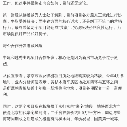
工作。但该事件最终走向会如何，目前还无定论。
第一财经从接近越秀人士处了解到，目前项目各方股东正就此进行协
商，争取妥善解决；而中建方面的核心诉求，还是纠正不恰当的营销
行为，最终希望两个项目能达成“共赢”，实现板块价格良性运行，为
市场提供好产品和好房子。
房企合作开发潜藏风险
中建和越秀出现项目合作争议，核心还是因为新房市场竞争过于激
烈。
从位置来看，紫京宸园及璞樾项目所处地段确实较为稀缺。今年4月拿
地时，业内分析师便表示，黄杉木店平房区地处东四环与五环之间，
是所属朝青板块近十年唯一新增住宅地块，项目各项配套十分丰富便
利。
同时，这两个项目所在板块属于实打实的“豪宅”地段，地块西北方向
便是北京初代豪宅星河湾，二手房挂牌价约9.5万/平方米，周边与星
河湾同期或之后建成的楼盘有润枫水尚、华纺易城、国美第一城等。