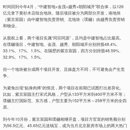
时间回到今年4月，“中建智地+金茂+越秀+朝阳城开”联合体，以126
亿元拿下黄杉木店组合地块。随后项目被分为两部分开发，南地块
（紫京宸园）由中建智地负责营销、北地块（璞樾）由越秀负责营销
和物业。
从股权上看，两个项目实属“同宗同源”，且均是中建智地占比最高。
在璞樾项目，中建智地、金茂、越秀、朝阳城开分别持股48.4%、
33.1%、17%、1.5%。在隔壁的紫京宸园，四方分别持股48.59%、
32.9%、17%、1.5%。
但一个地块被分成两个项目开发、且操盘方不同，不可避免会产生竞
争。
为避免出现“贴身肉搏”的情况，两个项目在前期已试图打出差异化。
比如，紫京宸园主打宋式风格，户型从133平方米到400平方米不等；
璞樾主打国际范、东方感，户型主要为152平方米～258平方米的全四
居。
到今年10月份，紫京宸园和璞樾相继开盘，项目方官宣的销售额分别
为56.5亿元、45.65亿元送钱宝，成为当月北京新房市场上的两大热门