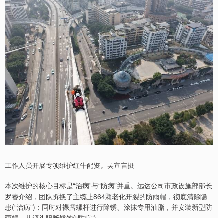
工作人员开展专项维护红牛配资。吴宣言摄
本次维护的核心目标是“治病”与“防病”并重。远达公司市政设施部部长
罗睿介绍，团队拆换了主缆上864颗老化开裂的防雨帽，彻底清除隐
患(“治病”)；同时对裸露螺杆进行除锈、涂抹专用油脂，并安装新型防
雨帽，从源头阻断锈蚀(“防病”)。