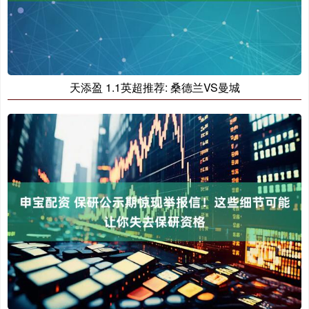
天添盈 1.1英超推荐: 桑德兰VS曼城