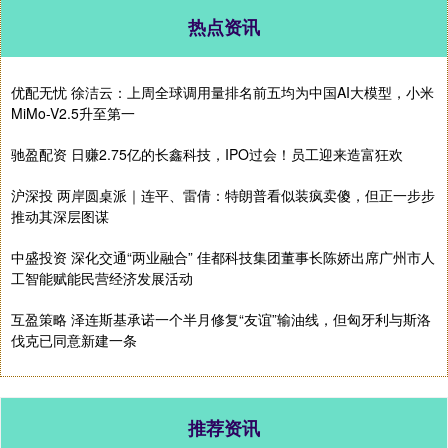
热点资讯
优配无忧 徐洁云：上周全球调用量排名前五均为中国AI大模型，小米
MiMo-V2.5升至第一
驰盈配资 日赚2.75亿的长鑫科技，IPO过会！员工迎来造富狂欢
沪深投 两岸圆桌派｜连平、雷倩：特朗普看似装疯卖傻，但正一步步
推动其深层图谋
中盛投资 深化交通“两业融合” 佳都科技集团董事长陈娇出席广州市人
工智能赋能民营经济发展活动
互盈策略 泽连斯基承诺一个半月修复“友谊”输油线，但匈牙利与斯洛
伐克已同意新建一条
推荐资讯