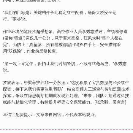
“我们的目标是让关键构件长期稳定红牛配资，确保大桥安全运
行。”罗睿说。
作业环境的危险性超乎想象。高空作业人员李秀志描述，主缆检修道
(俗称“猫道”)宽仅几十公分，悬于百米高空，江风大时“整个人都在
晃”。为防止工具坠落，所有器械都需用绳拴在手上；安全措施采
用“双保险”，作业前反复检查。
“第一次上肯定怕，但怕让我们时刻警惕，不敢有丝毫马虎。”李秀志
说。
罗睿表示，桥梁养护并非一劳永逸：“这次积累了宝贵数据与经验红牛
配资，接下来我们将更注重‘预防’，结合高频人工巡查与智能监测技术
探索，争取在隐患萌芽初期就发现并处理。”未来，团队计划通过科技
赋能与精细化管理，持续提升桥梁安全保障能力。(张承毅、吴宣言)
卓信宝配资提示：文章来自网络，不代表本站观点。