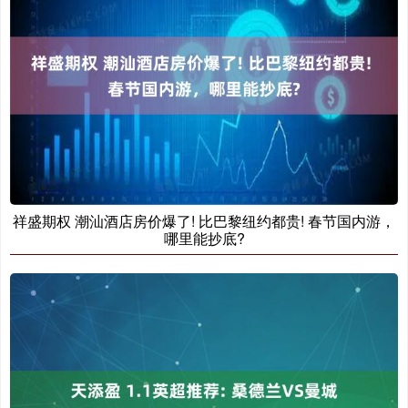
祥盛期权 潮汕酒店房价爆了! 比巴黎纽约都贵! 春节国内游，
哪里能抄底?