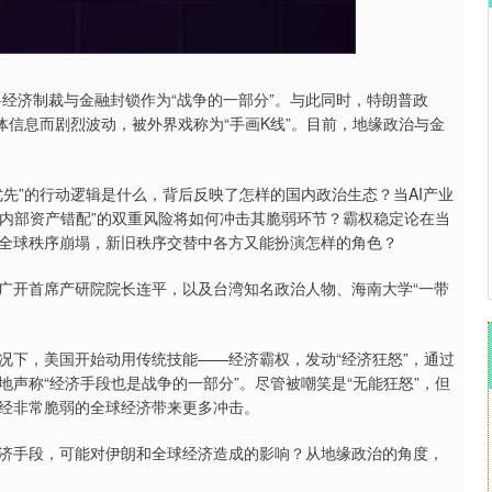
沪深300
4694.44
.42%
43.13
0.93%
将经济制裁与金融封锁作为“战争的一部分”。与此同时，特朗普政
体信息而剧烈波动，被外界戏称为“手画K线”。目前，地缘政治与金
先”的行动逻辑是什么，背后反映了怎样的国内政治生态？当AI产业
“内部资产错配”的双重风险将如何冲击其脆弱环节？霸权稳定论在当
全球秩序崩塌，新旧秩序交替中各方又能扮演怎样的角色？
广开首席产研院院长连平，以及台湾知名政治人物、海南大学“一带
况下，美国开始动用传统技能——经济霸权，发动“经济狂怒”，通过
声称“经济手段也是战争的一部分”。尽管被嘲笑是“无能狂怒”，但
经非常脆弱的全球经济带来更多冲击。
济手段，可能对伊朗和全球经济造成的影响？从地缘政治的角度，