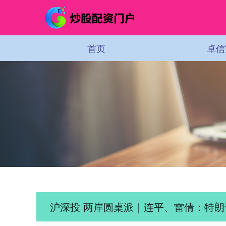
首页
卓信
沪深投 两岸圆桌派｜连平、雷倩：特