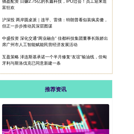
驰盈配资 日赚2.75亿的长鑫科技，IPO过会！员工迎来造
富狂欢
沪深投 两岸圆桌派｜连平、雷倩：特朗普看似装疯卖傻，
但正一步步推动其深层图谋
中盛投资 深化交通“两业融合” 佳都科技集团董事长陈娇出
席广州市人工智能赋能民营经济发展活动
互盈策略 泽连斯基承诺一个半月修复“友谊”输油线，但匈
牙利与斯洛伐克已同意新建一条
推荐资讯