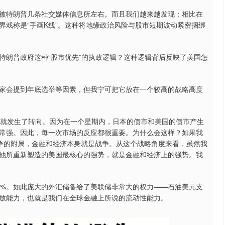
被特朗普几条社交媒体信息所左右。而且我们越来越发现：相比在
界戏称是“手画K线”。这种将地缘政治风险与股市短期波动紧密捆绑
特朗普政府这种“股市优先”的执政逻辑？这种逻辑背后反映了美国怎
家会提到年底选举等因素，但我宁可把它放在一个较高的战略高度
它就发生了转向。因为在一个星期内，日本的债市和美国的债市产生
常强。因此，每一次市场的反应都很重要。为什么会这样？如果我
战争的附属，金融和经济本身就是战争。从这个战略角度来看，虽然我
他所重新塑造的美国最核心的强势，就是金融和经济上的强势。我
0%。如此庞大的外汇储备给了美联储非常大的权力——石油美元支
放能力，也就是我们在全球金融上所说的流动性能力。