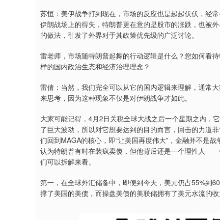
苏恒：美伊战争打到现在，市场的反应也是起起伏伏，经常
伊朗战场上的得失，特朗普更在意的是股市的涨跌，也被外
的做法，引发了外界对于其政策优先级的广泛讨论。
雷老师，市场随特朗普起舞的行动逻辑是什么？您如何看待
样的国内政治生态和经济治理理念？
雷倩：当然，我们完全可以从它的国内逻辑来理解，通常大
来思考，因为这种现象不仅是对伊朗战争才如此。
大家可能记得，4月2日关税全球大战之后一个星期之内，
了巨大波动，所以对它想要达到的目的而言，回击的力道非
们回到MAGA的核心，即“让美国再度伟大”，金融并不是
认为特朗普有时在装疯卖傻，但他背后还是一个理性人——
们可以拆解来看。
第一，在全球外汇储备中，即便到今天，美元仍占55%到6
撑了美国的美债，而操盘美债的美联储拥有了美元水流的收