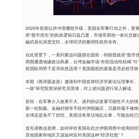
深证成指
14311.01
9.68
1.02%
200.89
1
2026年初美以伊冲突骤然升级，美国在军事行动之外，更
府“股市优先”的执政逻辑日益凸显，市场常因他一条社交媒
融武器化深度交织，全球经济的脆弱性前所未有。
在此背景下，一系列紧迫问题摆在面前：特朗普政府“股市优
周期遭遇地缘政治风暴，台湾金融市场“外部流动性枯竭”与
前国际局势下是否依然适用？美国霸权的衰落是否必然导致
本期《两岸圆桌派》邀请到中国首席经济学家论坛理事长、
一路”研究院资深研究员雷倩，对上述问题进行深入解读。
苏恒：在军事介入效果不大、谈判协议签署可能性不大的情
新一轮制裁、金融封锁等手段对伊朗施压，贝森特毫不掩饰地
全球还是免不了担忧，美国没有章法地乱出拳，可能会给已
首先请教连老师，如何评价美国在此次伊朗局势中使用的经
其他国家和地区又该如何应对美国这种“经济狂怒”？