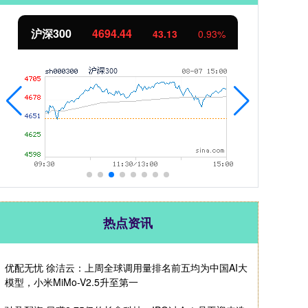
北证50
1134.24
创
11.37
1.01%
热点资讯
优配无忧 徐洁云：上周全球调用量排名前五均为中国AI大
模型，小米MiMo-V2.5升至第一