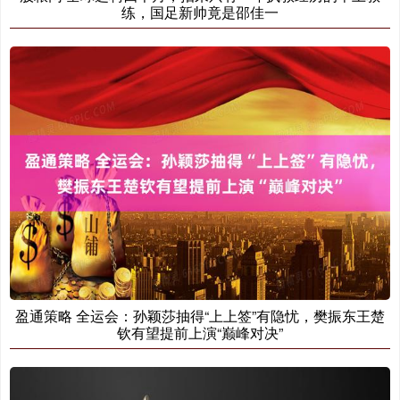
练，国足新帅竟是邵佳一
盈通策略 全运会：孙颖莎抽得“上上签”有隐忧，樊振东王楚
钦有望提前上演“巅峰对决”