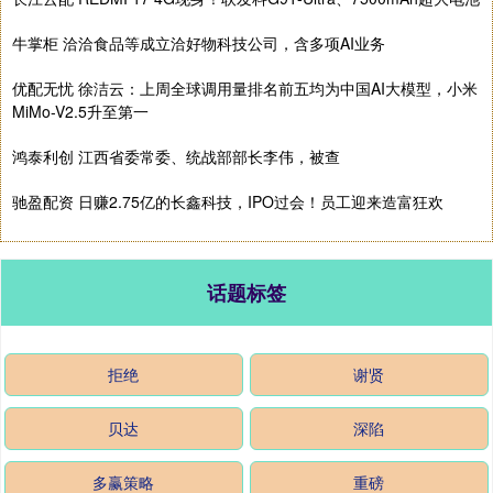
牛掌柜 洽洽食品等成立洽好物科技公司，含多项AI业务
优配无忧 徐洁云：上周全球调用量排名前五均为中国AI大模型，小米
MiMo-V2.5升至第一
鸿泰利创 江西省委常委、统战部部长李伟，被查
驰盈配资 日赚2.75亿的长鑫科技，IPO过会！员工迎来造富狂欢
话题标签
拒绝
谢贤
贝达
深陷
多赢策略
重磅