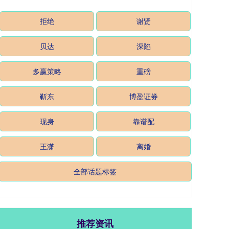
拒绝
谢贤
贝达
深陷
多赢策略
重磅
靳东
博盈证券
现身
靠谱配
王潇
离婚
全部话题标签
推荐资讯