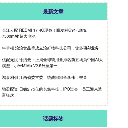
最新文章
长江云配 REDMI 17 4G现身！联发科G91-Ultra、
7500mAh超大电池
牛掌柜 洽洽食品等成立洽好物科技公司，含多项AI业务
优配无忧 徐洁云：上周全球调用量排名前五均为中国AI大
模型，小米MiMo-V2.5升至第一
鸿泰利创 江西省委常委、统战部部长李伟，被查
驰盈配资 日赚2.75亿的长鑫科技，IPO过会！员工迎来造
富狂欢
话题标签