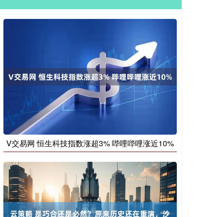
V交易网 恒生科技指数涨超3% 哔哩哔哩涨近10%