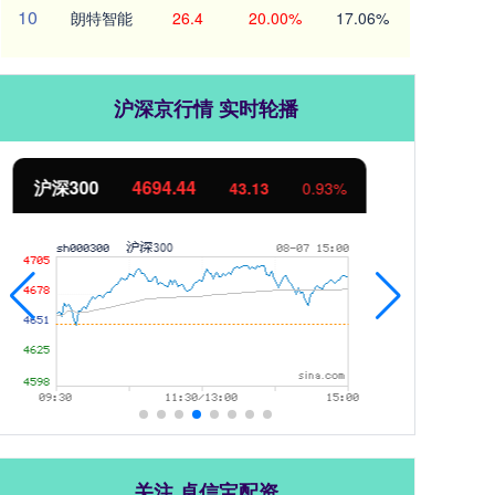
10
朗特智能
26.4
20.00%
17.06%
沪深京行情 实时轮播
北证50
1134.24
创
11.37
1.01%
关注 卓信宝配资