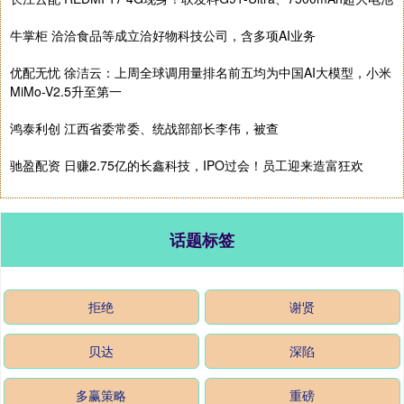
牛掌柜 洽洽食品等成立洽好物科技公司，含多项AI业务
优配无忧 徐洁云：上周全球调用量排名前五均为中国AI大模型，小米
MiMo-V2.5升至第一
鸿泰利创 江西省委常委、统战部部长李伟，被查
驰盈配资 日赚2.75亿的长鑫科技，IPO过会！员工迎来造富狂欢
话题标签
拒绝
谢贤
贝达
深陷
多赢策略
重磅