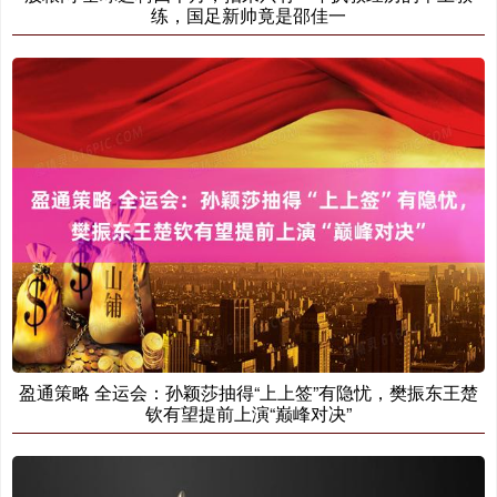
练，国足新帅竟是邵佳一
盈通策略 全运会：孙颖莎抽得“上上签”有隐忧，樊振东王楚
钦有望提前上演“巅峰对决”