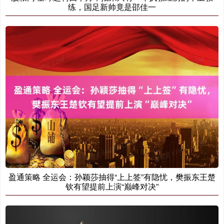
练，国足新帅竟是邵佳一
盈通策略 全运会：孙颖莎抽得“上上签”有隐忧，樊振东王楚
钦有望提前上演“巅峰对决”