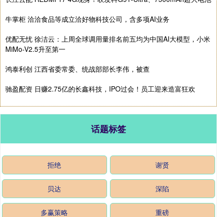
牛掌柜 洽洽食品等成立洽好物科技公司，含多项AI业务
优配无忧 徐洁云：上周全球调用量排名前五均为中国AI大模型，小米
MiMo-V2.5升至第一
鸿泰利创 江西省委常委、统战部部长李伟，被查
驰盈配资 日赚2.75亿的长鑫科技，IPO过会！员工迎来造富狂欢
话题标签
拒绝
谢贤
贝达
深陷
多赢策略
重磅