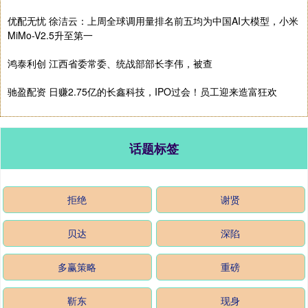
优配无忧 徐洁云：上周全球调用量排名前五均为中国AI大模型，小米
MiMo-V2.5升至第一
鸿泰利创 江西省委常委、统战部部长李伟，被查
驰盈配资 日赚2.75亿的长鑫科技，IPO过会！员工迎来造富狂欢
话题标签
拒绝
谢贤
贝达
深陷
多赢策略
重磅
靳东
现身