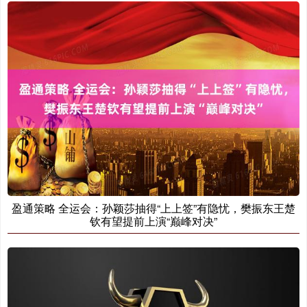
盈通策略 全运会：孙颖莎抽得“上上签”有隐忧，樊振东王楚
钦有望提前上演“巅峰对决”