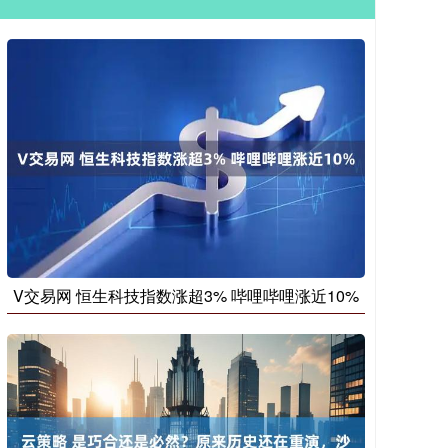
V交易网 恒生科技指数涨超3% 哔哩哔哩涨近10%