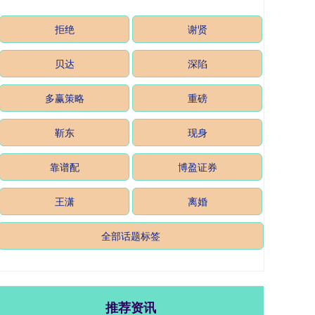
拒绝
谢贤
贝达
深陷
多赢策略
重磅
靳东
现身
靠谱配
博盈证券
王潇
离婚
全部话题标签
推荐资讯