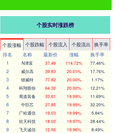
个股实时涨跌榜
个股跌幅
个股流入
个股流出
换手率
个股涨幅
排名
名称
最新价
涨幅
换手率
1
N津富
37.49
114.72%
77.46%
2
威尔高
39.83
20.01%
17.76%
3
锴威特
77.82
20.00%
1.17%
4
科翔股份
64.32
20.00%
12.21%
5
蜀道装备
33.61
19.99%
11.69%
6
中巨芯
27.85
19.99%
32.20%
7
广哈通信
19.03
19.99%
5.84%
8
欣天科技
18.02
19.97%
28.44%
9
飞天诚信
12.56
19.96%
8.49%