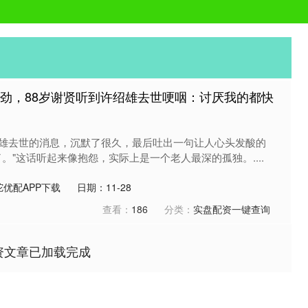
较劲，88岁谢贤听到许绍雄去世哽咽：讨厌我的都快
雄去世的消息，沉默了很久，最后吐出一句让人心头发酸的
。"这话听起来像抱怨，实际上是一个老人最深的孤独。....
优配APP下载
日期：11-28
查看：
186
分类：
实盘配资一键查询
资文章已加载完成