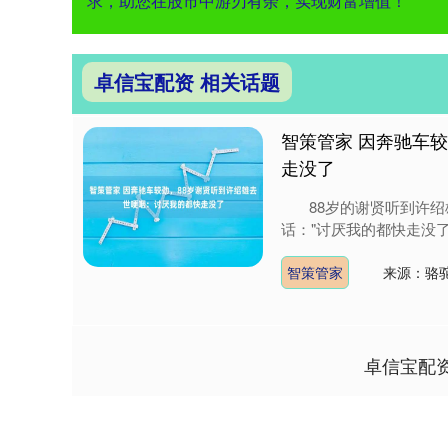
求，助您在股市中游刃有余，实现财富增值！
卓信宝配资 相关话题
智策管家 因奔驰车
走没了
88岁的谢贤听到许绍
话："讨厌我的都快走没了
智策管家
来源：骆驼
卓信宝配