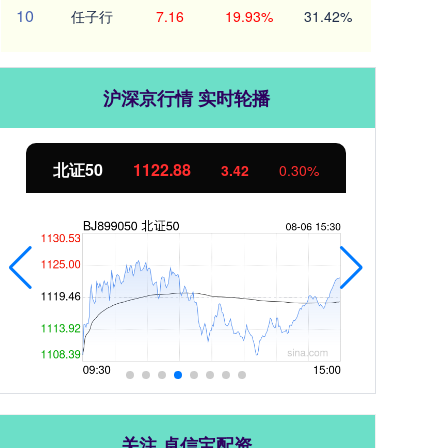
10
任子行
7.16
19.93%
31.42%
沪深京行情 实时轮播
北证50
1122.88
创业
3.42
0.30%
关注 卓信宝配资