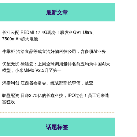
最新文章
长江云配 REDMI 17 4G现身！联发科G91-Ultra、
7500mAh超大电池
牛掌柜 洽洽食品等成立洽好物科技公司，含多项AI业务
优配无忧 徐洁云：上周全球调用量排名前五均为中国AI大
模型，小米MiMo-V2.5升至第一
鸿泰利创 江西省委常委、统战部部长李伟，被查
驰盈配资 日赚2.75亿的长鑫科技，IPO过会！员工迎来造
富狂欢
话题标签