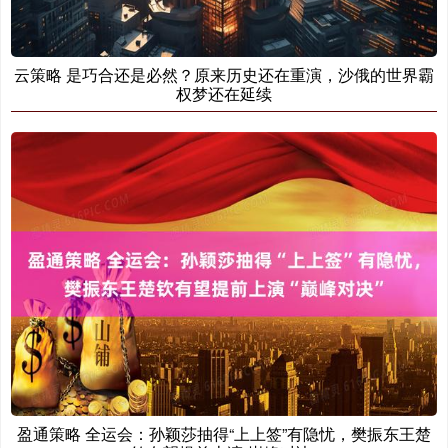
云策略 是巧合还是必然？原来历史还在重演，沙俄的世界霸
权梦还在延续
盈通策略 全运会：孙颖莎抽得“上上签”有隐忧，樊振东王楚