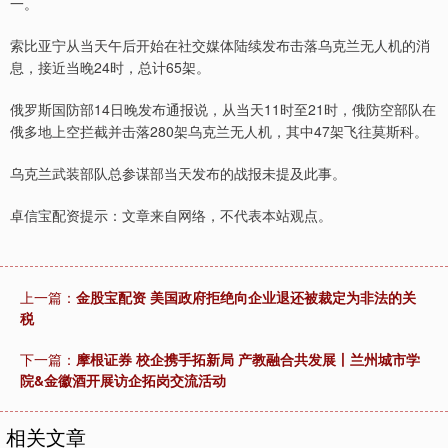
一。
索比亚宁从当天午后开始在社交媒体陆续发布击落乌克兰无人机的消
息，接近当晚24时，总计65架。
俄罗斯国防部14日晚发布通报说，从当天11时至21时，俄防空部队在
俄多地上空拦截并击落280架乌克兰无人机，其中47架飞往莫斯科。
乌克兰武装部队总参谋部当天发布的战报未提及此事。
卓信宝配资提示：文章来自网络，不代表本站观点。
上一篇：
金股宝配资 美国政府拒绝向企业退还被裁定为非法的关
税
下一篇：
摩根证券 校企携手拓新局 产教融合共发展丨兰州城市学
院&金徽酒开展访企拓岗交流活动
相关文章