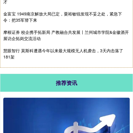
才
金富宝 1949南京解放大局已定，粟裕敏锐发现不妥之处，紧急下
令：把35军替下来
摩根证券 校企携手拓新局 产教融合共发展丨兰州城市学院&金徽酒开
展访企拓岗交流活动
慧眼智行 莫斯科遭遇今年以来最大规模无人机袭击，3天内击落了
181架
推荐资讯