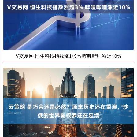
V交易网 恒生科技指数涨超3% 哔哩哔哩涨近10%