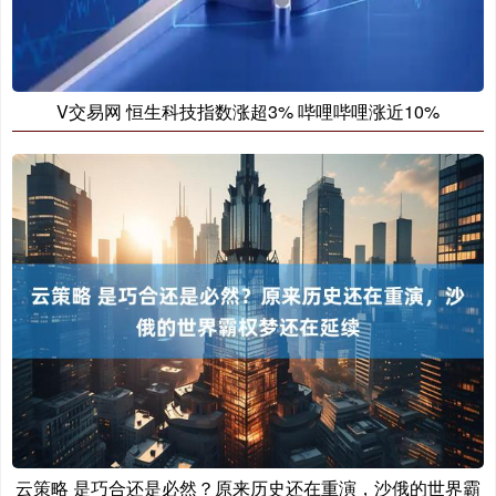
V交易网 恒生科技指数涨超3% 哔哩哔哩涨近10%
云策略 是巧合还是必然？原来历史还在重演，沙俄的世界霸