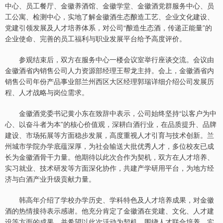
中心、员工餐厅、金徽养酒馆、金徽学堂、金徽酒党群服务中心、员
工公寓、检测中心，实地了解金徽酒生态酿造工艺、企业文化建设、
党建引领发展及人才培养体系，对公司“酿造生态酒，传递正能量”的
企业使命、完善的员工福利与职业发展平台给予高度评价。
参观结束后，双方在服务中心一楼会议室举行座谈交流。会议由
金徽酒省内销售公司人力资源部经理王帮龙主持。会上，金徽酒省内
销售公司年份产品事业部兰州西区大区经理郭瑞详细介绍公司发展历
程、人才战略与岗位需求。
金徽酒党委书记黄小东在致辞中表示，公司始终坚持“以客户为中
心、以奋斗者为本”的核心价值观，深耕白酒行业，在品质提升、品牌
建设、市场拓展等方面稳步发展，高度重视人才引育与技术创新。兰
州城市学院办学底蕴深厚，为社会输送大批优秀人才，多位校友已成
长为金徽酒骨干力量。他期待以此次合作为契机，双方在人才培养、
实习就业、技术研发等方面深化协作，共建产学研用平台，为地方经
济与白酒产业升级贡献力量。
韩高年介绍了学校办学历史、学科特色及人才培养成果，对金徽
酒的热情接待表示感谢。他充分肯定了金徽酒在党建、文化、人才建
设等方面的成果，并希望以此次活动为契机，围绕人才联合培养、实