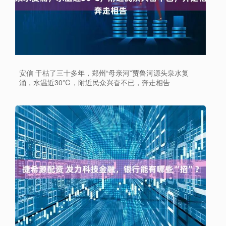
安信 干枯了三十多年，郑州“母亲河”贾鲁河源头泉水复
涌，水温近30℃，附近民众兴奋不已，奔走相告