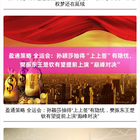
权梦还在延续
盈通策略 全运会：孙颖莎抽得“上上签”有隐忧，樊振东王楚
钦有望提前上演“巅峰对决”