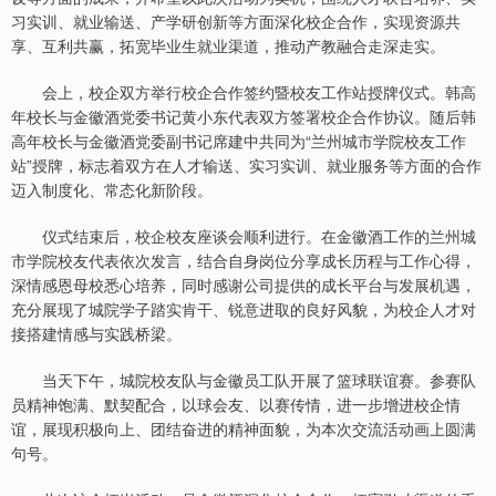
习实训、就业输送、产学研创新等方面深化校企合作，实现资源共
享、互利共赢，拓宽毕业生就业渠道，推动产教融合走深走实。
会上，校企双方举行校企合作签约暨校友工作站授牌仪式。韩高
年校长与金徽酒党委书记黄小东代表双方签署校企合作协议。随后韩
高年校长与金徽酒党委副书记席建中共同为“兰州城市学院校友工作
站”授牌，标志着双方在人才输送、实习实训、就业服务等方面的合作
迈入制度化、常态化新阶段。
仪式结束后，校企校友座谈会顺利进行。在金徽酒工作的兰州城
市学院校友代表依次发言，结合自身岗位分享成长历程与工作心得，
深情感恩母校悉心培养，同时感谢公司提供的成长平台与发展机遇，
充分展现了城院学子踏实肯干、锐意进取的良好风貌，为校企人才对
接搭建情感与实践桥梁。
当天下午，城院校友队与金徽员工队开展了篮球联谊赛。参赛队
员精神饱满、默契配合，以球会友、以赛传情，进一步增进校企情
谊，展现积极向上、团结奋进的精神面貌，为本次交流活动画上圆满
句号。