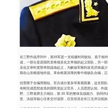
在三野作战序列中，第35军是一支组建时间较短、底子相
成，一部分是原国民党将领吴化文率领的起义部队，另一部分
吴化文审时度势率部战场起义，为解放军顺利攻克济南减少
期在山东根据地作战、革命根基深厚的鲁中南纵队合编，正式
但受限于合编周期短、官兵成分复杂等客观因素，这支部队
有刚完成思想改造的国民党起义官兵，人员思想认知、作战
野、三野老牌主力相比，第 35 军的整体实战能力、协同
坚、决战等核心任务交付该部，仅安排其在长江北岸沿线执