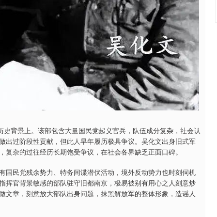
与历史背景上。该部包含大量国民党起义官兵，队伍成分复杂，社会认
做出过阶段性贡献，但此人早年履历极具争议。吴化文出身旧式军
，复杂的过往经历长期饱受争议，在社会各界缺乏正面口碑。
有国民党残余势力、特务间谍潜伏活动，境外反动势力也时刻伺机
指挥官背景敏感的部队驻守旧都南京，极易被别有用心之人刻意炒
做文章，刻意放大部队出身问题，抹黑解放军的整体形象，造谣人