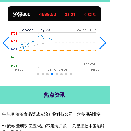
北证50
1126.08
创
3.20
0.28%
热点资讯
牛掌柜 洽洽食品等成立洽好物科技公司，含多项AI业务
51策略 董明珠回应“格力不用海归派”：只是坚信中国能培