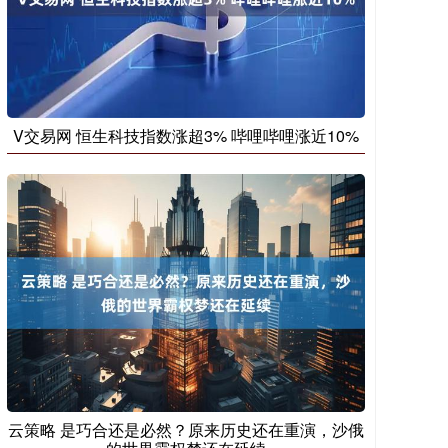
V交易网 恒生科技指数涨超3% 哔哩哔哩涨近10%
云策略 是巧合还是必然？原来历史还在重演，沙俄