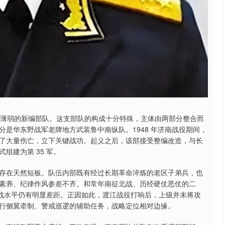
对薄弱的新编部队。这支部队的构成十分特殊，主体由两部分整合而
是华东野战军老牌地方武装鲁中南纵队。1948 年济南战役期间，
了大量伤亡，立下关键战功。起义之后，该部接受整编改造，与长
组建为第 35 军。
存在天然短板。队伍内部既有经过长期革命淬炼的老区子弟兵，也
素养、纪律作风参差不齐。和常年南征北战、历经硬仗恶仗的二
作战水平仍有明显差距。正因如此，渡江战役打响后，上级并未将攻
行侧翼牵制、警戒巡逻的辅助任务，战略定位相对边缘。