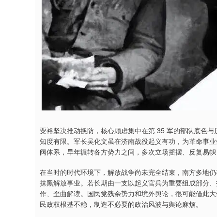
粟裕坚决推动换防，核心顾虑集中在第 35 军的部队底色
知度有限。军长吴化文虽在济南战役起义有功，为革命事业
阀体系，早年辗转各方势力之间，多次立场摇摆、反复易帜
在当时的时代环境下，解放战争尚未完全结束，南方多地仍
抹黑解放事业。若长期由一支以起义官兵为重要组成部分、
作、歪曲解读。国民党残余势力和境外舆论，很可能借此大
民政权根基不稳，制造不必要的政治风波与舆论麻烦。