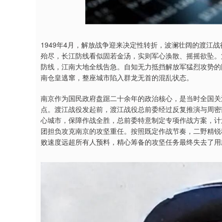
深证成指
14275.54
9.56
0.50%
165.42
1
1949年4月，解放战争迎来决定性转折，波澜壮阔的渡江
殆尽，长江防线看似固若金汤，实则军心涣散、摇摇欲坠。
防线，江南大地全线告急。自知无力抵挡解放军猛烈攻势的
南仓皇逃窜，整座城市陷入群龙无首的混乱状态。
南京作为国民政府盘踞二十余年的政治核心，是当时全国关
点。渡江战役发起前，渡江战役总前委经过反复推演与周密
心城市，保障作战全胜，总前委特意制定专项作战方案，计划
团担负攻克南京的攻坚重任。按照既定作战节奏，二野精锐
败速度远超所有人预料，精心筹备的攻坚任务最终失去了用