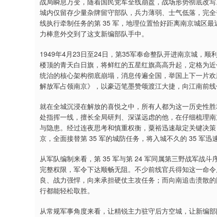
战局瞬息万变，随着国民党军全线崩盘，战场形势彻底改写
城内仅留存少量杂牌留守部队，兵力薄弱、士气低落，完全
线执行牵制任务的第 35 军，地理位置恰好距离南京城区
力棒意外交到了这支新编部队手中。
1949年4月23日至24日，第35军奉命整队开进南京城
楼顶的青天白日旗，将鲜红的五星红旗高高升起，定格为近
统治的核心架构彻底崩塌，消息传遍全国，举国上下一片欢
解放军占领南京》，以豪迈笔墨赞颂渡江大捷，向江南前线
就在全城沉浸在解放的喜悦之中，所有人都为这一历史性胜
处指挥一线，擅长全局研判、深谋远虑的他，在仔细梳理南
与隐患。经过连夜思考和慎重权衡，粟裕迅速敲定关键决策，
京，全面接替第 35 军的城防任务，将入城不久的 35 军
从军队编制来看，第 35 军与第 24 军同属第三野战军
完整权限，军令下达顺畅无阻。不少前线官兵得知这一命令后
良、战力强悍，向来承担硬仗主攻任务；而向南追击溃散的
行都能轻松取胜。
从常规军事角度来看，让精锐主力驻守后方空城，让新编部