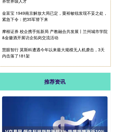
养世界级人才
金富宝 1949南京解放大局已定，粟裕敏锐发现不妥之处，
紧急下令：把35军替下来
摩根证券 校企携手拓新局 产教融合共发展丨兰州城市学院
&金徽酒开展访企拓岗交流活动
慧眼智行 莫斯科遭遇今年以来最大规模无人机袭击，3天
内击落了181架
推荐资讯