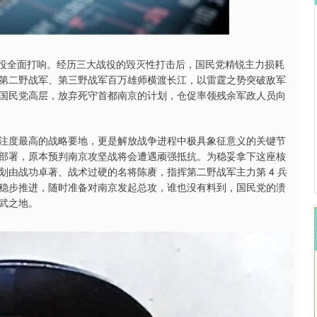
沪深300
4689.52
.17%
38.21
0.82%
战役全面打响。经历三大战役的毁灭性打击后，国民党精锐主力损耗
第二野战军、第三野战军百万雄师横渡长江，以雷霆之势突破敌军
国民党高层，放弃死守首都南京的计划，仓促率领残余军政人员向
注度最高的战略要地，更是解放战争进程中极具象征意义的关键节
部署，原本预判南京攻坚战将会遭遇顽强抵抗。为稳妥拿下这座核
由战功卓著、战术过硬的名将陈赓，指挥第二野战军主力第 4 兵
稳步推进，随时准备对南京发起总攻，谁也没有料到，国民党的溃
武之地。