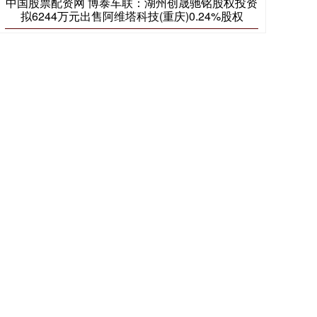
中国股票配资网 博泰车联：湖州创晟驰铭股权投资
拟6244万元出售阿维塔科技(重庆)0.24%股权