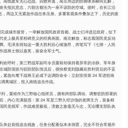
。南线敌军无心恋战、四散奔逃，南京周边的防御体系瞬间瓦解，
丧失抵抗意志，六朝古都沦为一座不设防的空城。彼时，在长江沿
最近，周边又无紧急作战任务压身。多重客观条件叠加之下，历史的接
，顺利完成城市接管，一举解放国民政府首都。战士们冲进总统府，扯下
代史上极具里程碑意义的经典画面。南京解放，标志着国民党反动
腾。毛泽东得知这一重大胜利后心绪激昂，挥笔写下《七律・人民
作战将士致以嘉奖，振奋全军士气。
利欢呼时，第三野战军副司令员粟裕却保持着异常的冷静。常年身
京城防现状与驻防部队情况后，很快察觉到隐藏在胜利背后的不妥
紧急向麾下战将王必成下达调防命令：立刻安排第 24 军进驻南
迅速调离城区，投入南线追击作战。
战斗序列，粟裕作为三野核心指挥员，拥有跨部队调动、调整驻防部署的
，内心充满疑惑：第 24 军是三野久经沙场的老牌主力，装备精
国民党残军，作战难度极低，溃败之敌毫无斗志，无论哪支部队执
队奔赴前线追击残敌，任务分配看似本末倒置，完全不符合常规作